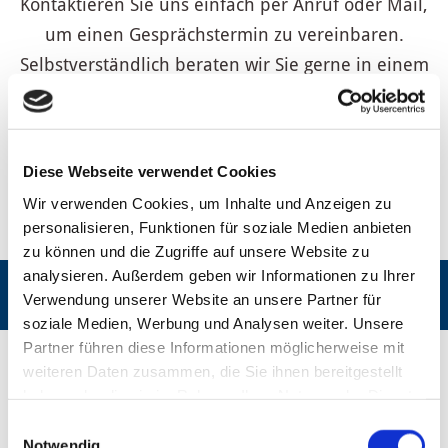
Kontaktieren Sie uns einfach per Anruf oder Mail,
um einen Gesprächstermin zu vereinbaren.
Selbstverständlich beraten wir Sie gerne in einem
unverbindlichen Gespräch zu Ihren persönlichen
Ideen.
Diese Webseite verwendet Cookies
Wir freuen uns auf Sie!
Wir verwenden Cookies, um Inhalte und Anzeigen zu
Ihr Team von Tischlerei Hanßen GmbH & Co. KG
personalisieren, Funktionen für soziale Medien anbieten
zu können und die Zugriffe auf unsere Website zu
analysieren. Außerdem geben wir Informationen zu Ihrer
Hier geht's zum Haustür-Konfigurator

Verwendung unserer Website an unsere Partner für
soziale Medien, Werbung und Analysen weiter. Unsere
Partner führen diese Informationen möglicherweise mit
weiteren Daten zusammen, die Sie ihnen bereitgestellt
haben oder die sie im Rahmen Ihrer Nutzung der Dienste
gesammelt haben.
Einwilligungsauswahl
Notwendig